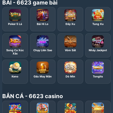
BÀI - 6623 game bài
Poker 5 Lá
Bài Hi Lo
Đẩy Xu
Tung Xu
Song Ca Xúc
Chạy Liên Sao
Vòm Sắt
Nhảy Jackpot
Xắc
Keno
Gấu May Mắn
Dò Mìn
Tongits
BẮN CÁ - 6623 casino