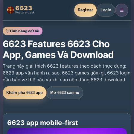
6623
Register
Login
Feature desk
Tính năng cốt lõi
6623 Features 6623 Cho
App, Games Và Download
Trang này giải thích 6623 features theo cách thực dụng:
6623 app vận hành ra sao, 6623 games gồm gì, 6623 login
cần bảo vệ thế nào và khi nào nên dùng 6623 download.
Khám phá 6623 app
Mở 6623 casino
6623 app mobile-first